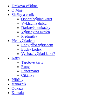
Drakova věštírna
O Mně
Služby a ceník
Osobní výklad karet
Výklad na dálku
Dárkové poukázky
Výklady na akcích
Přednášky
Před výkladem
Rady před výkladem
Etický kodex
Vychází výklad karet?
Karty
Tarotové karty
Runy
Lenormand
Cikánky
Příběhy
Vzkazník
Odkazy
Kontakt