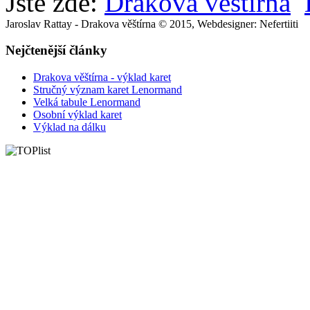
Jste zde:
Drakova věštírna
Jaroslav Rattay - Drakova věštírna © 2015, Webdesigner: Nefertiiti
Nejčtenější články
Drakova věštírna - výklad karet
Stručný význam karet Lenormand
Velká tabule Lenormand
Osobní výklad karet
Výklad na dálku