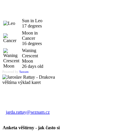
Sun in Leo
17 degrees
Moon in
Cancer
16 degrees
Waning
Crescent
Moon
26 days old
Powered by
Saxum
Výklad karet
Jaroslav Rattay
jarda.rattay@seznam.cz
Anketa věštírny - jak často si