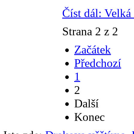
Číst dál: Velk
Strana 2 z 2
Začátek
Předchozí
1
2
Další
Konec