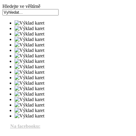
Hledejte ve věštírně
Na facebooku: