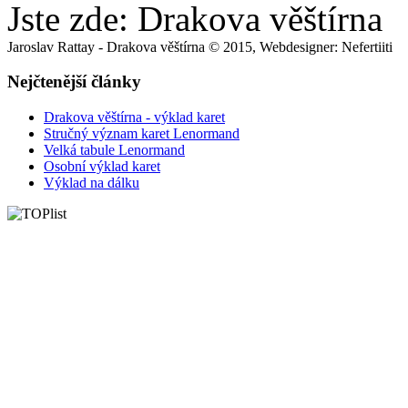
Jste zde:
Drakova věštírna
Jaroslav Rattay - Drakova věštírna © 2015, Webdesigner: Nefertiiti
Nejčtenější články
Drakova věštírna - výklad karet
Stručný význam karet Lenormand
Velká tabule Lenormand
Osobní výklad karet
Výklad na dálku