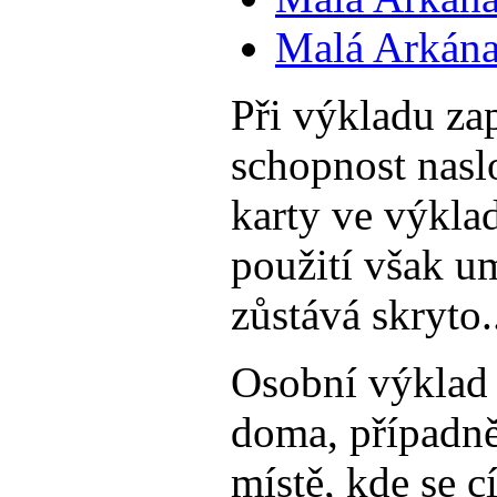
Malá Arkána
Při výkladu zap
schopnost nasl
karty ve výklad
použití však u
zůstává skryto.
Osobní výklad 
doma, případně
místě, kde se c