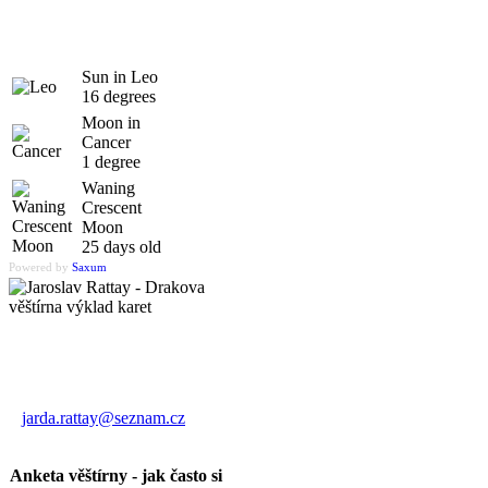
Sun in Leo
16 degrees
Moon in
Cancer
1 degree
Waning
Crescent
Moon
25 days old
Powered by
Saxum
Výklad karet
Jaroslav Rattay
jarda.rattay@seznam.cz
Anketa věštírny - jak často si