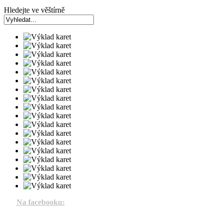
Hledejte ve věštírně
Na facebooku: