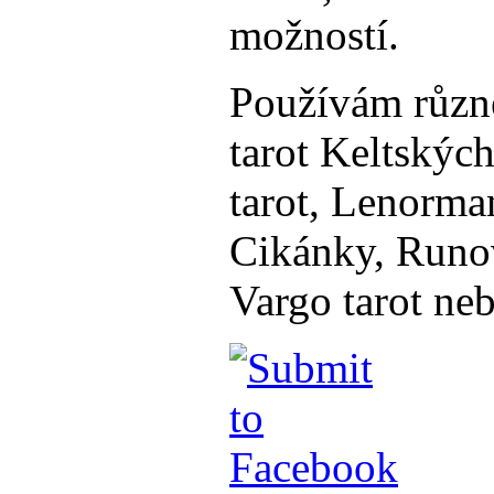
možností.
Používám různé
tarot Keltskýc
tarot, Lenorm
Cikánky, Runov
Vargo tarot neb