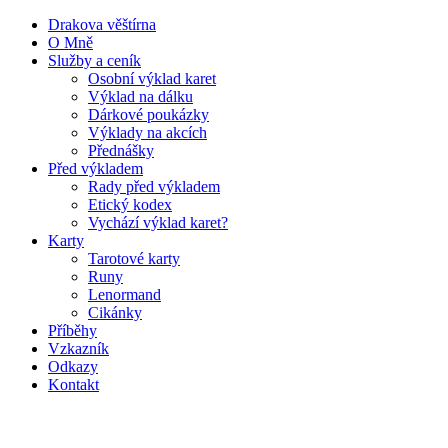
Drakova věštírna
O Mně
Služby a ceník
Osobní výklad karet
Výklad na dálku
Dárkové poukázky
Výklady na akcích
Přednášky
Před výkladem
Rady před výkladem
Etický kodex
Vychází výklad karet?
Karty
Tarotové karty
Runy
Lenormand
Cikánky
Příběhy
Vzkazník
Odkazy
Kontakt