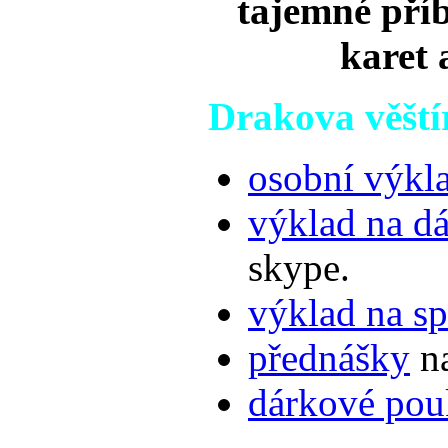
tajemné příb
karet 
Drakova věští
osobní výkla
výklad na d
skype.
výklad na s
přednášky
na
dárkové po