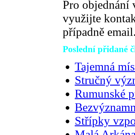
Pro objednání 
využijte konta
případně email
Poslední přidané č
Tajemná mís
Stručný výz
Rumunské p
Bezvýznamné
Střípky vzp
Malá Arkána