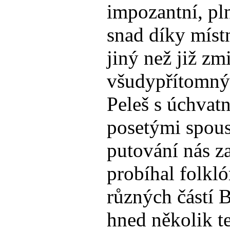
impozantní, pln
snad díky míst
jiný než již z
všudypřítomný
Peleš s úchvatn
posetými spous
putování nás z
probíhal folklór
různých částí 
hned několik 