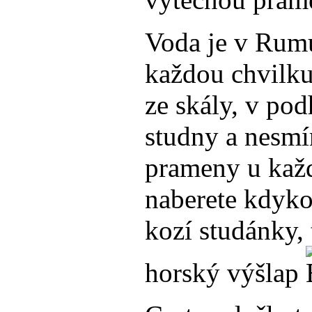
Voda je v Rum
každou chvilku
ze skály, v pod
studny a nesm
prameny u každ
naberete kdykol
kozí studánky, 
horský výšlap