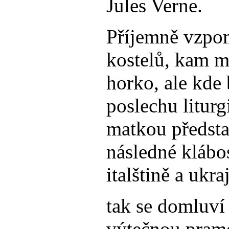
Jules Verne.
Příjemně vzpo
kostelů, kam m
horko, ale kde 
poslechu liturg
matkou předsta
následné klábo
italštině a ukr
tak se domluv
výtečnou pram