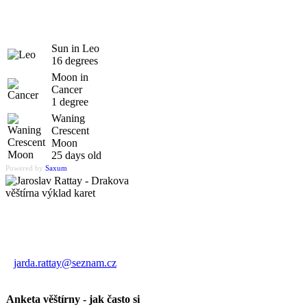
Sun in Leo
16 degrees
Moon in
Cancer
1 degree
Waning
Crescent
Moon
25 days old
Powered by
Saxum
Výklad karet
Jaroslav Rattay
jarda.rattay@seznam.cz
Anketa věštírny - jak často si