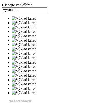
Hledejte ve věštírně
Na facebooku: