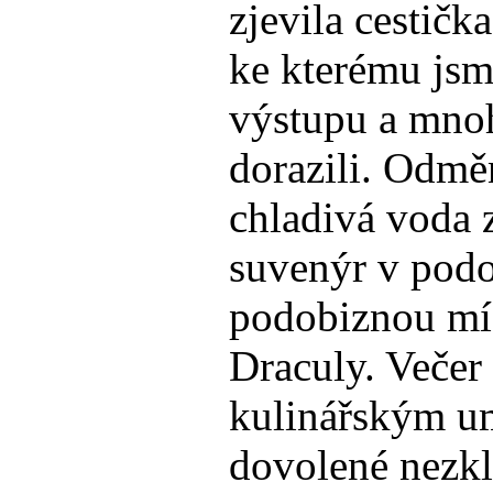
zjevila cestičk
ke kterému jsm
výstupu a mno
dorazili. Odmě
chladivá voda 
suvenýr v podo
podobiznou mís
Draculy. Večer
kulinářským um
dovolené nezkl