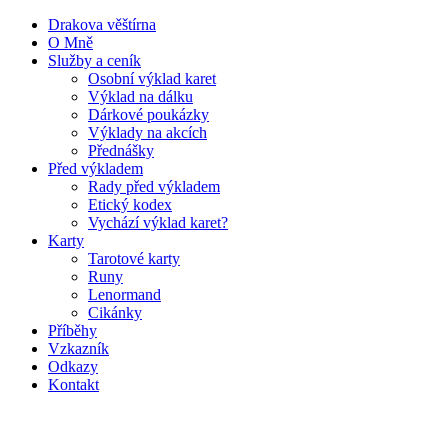
Drakova věštírna
O Mně
Služby a ceník
Osobní výklad karet
Výklad na dálku
Dárkové poukázky
Výklady na akcích
Přednášky
Před výkladem
Rady před výkladem
Etický kodex
Vychází výklad karet?
Karty
Tarotové karty
Runy
Lenormand
Cikánky
Příběhy
Vzkazník
Odkazy
Kontakt