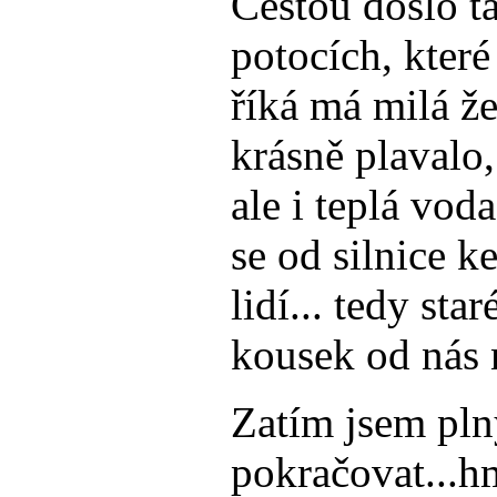
Cestou došlo t
potocích, které
říká má milá že
krásně plavalo,
ale i teplá vod
se od silnice k
lidí... tedy st
kousek od nás 
Zatím jsem pln
pokračovat...h