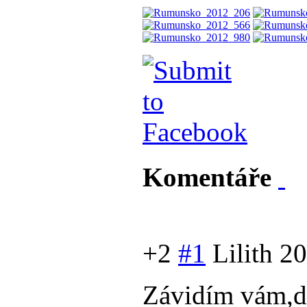
Komentáře
+2
#1
Lilith
20
Závidím vám,d