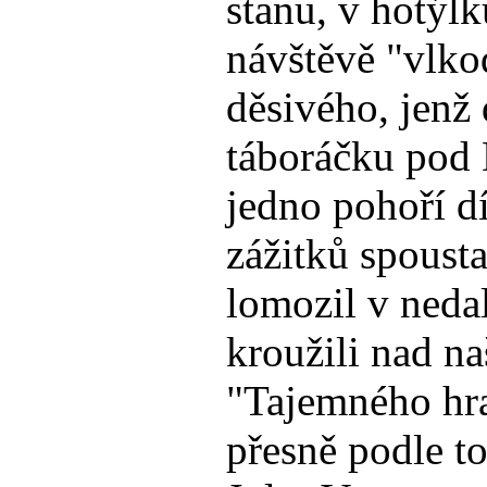
stanu, v hotýlk
návštěvě "vlkod
děsivého, jenž
táboráčku pod 
jedno pohoří dí
zážitků spoust
lomozil v nedal
kroužili nad n
"Tajemného hra
přesně podle t