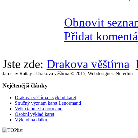
Obnovit sezna
Přidat komentá
Jste zde:
Drakova věštírna
Jaroslav Rattay - Drakova věštírna © 2015, Webdesigner: Nefertiiti
Nejčtenější články
Drakova věštírna - výklad karet
Stručný význam karet Lenormand
Velká tabule Lenormand
Osobní výklad karet
Výklad na dálku