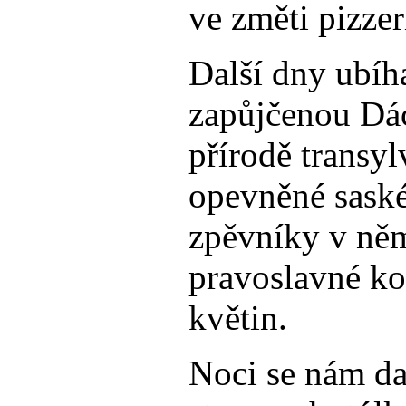
ve změti pizzer
Další dny ubíh
zapůjčenou Dác
přírodě transy
opevněné saské 
zpěvníky v ně
pravoslavné kos
květin.
Noci se nám dař