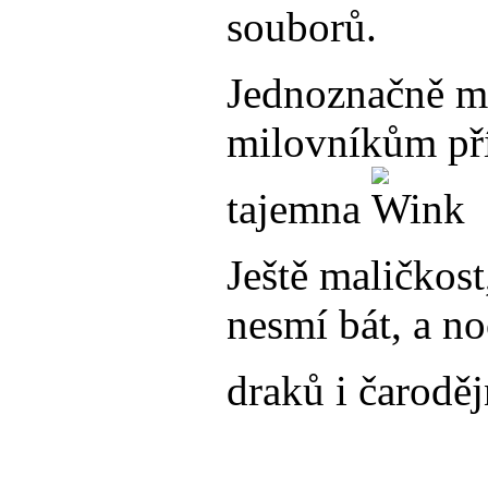
souborů.
Jednoznačně m
milovníkům pří
tajemna
Ještě maličkos
nesmí bát, a no
draků i čarodě