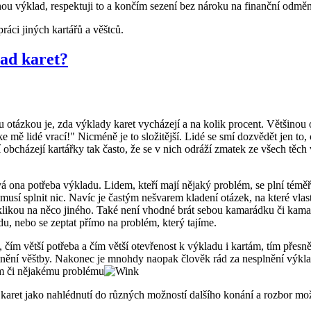
ou výklad, respektuji to a končím sezení bez nároku na finanční odmě
ráci jiných kartářů a věštců.
ad karet?
u otázkou je, zda výklady karet vycházejí a na kolik procent. Většino
ke mě lidé vrací!" Nicméně je to složitější. Lidé se smí dozvědět jen to,
í obcházejí kartářky tak často, že se v nich odráží zmatek ze všech těch 
 ona potřeba výkladu. Lidem, kteří mají nějaký problém, se plní téměř 
emusí splnit nic. Navíc je častým nešvarem kladení otázek, na které vl
klikou na něco jiného. Také není vhodné brát sebou kamarádku či kama
du, nebo se zeptat přímo na problém, který tajíme.
 čím větší potřeba a čím větší otevřenost k výkladu i kartám, tím přesně
nění věštby. Nakonec je mnohdy naopak člověk rád za nesplnění výkla
m či nějakému problému
aret jako nahlédnutí do různých možností dalšího konání a rozbor mož