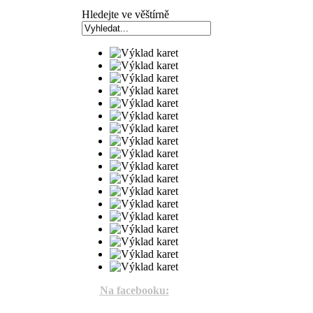
Hledejte ve věštírně
Na facebooku: