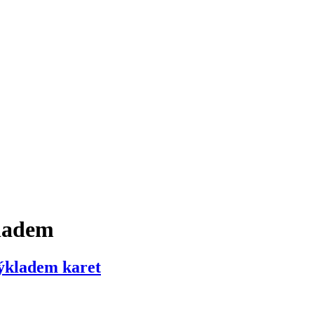
ladem
ýkladem karet