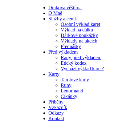
Drakova věštírna
O Mně
Služby a ceník
Osobní výklad karet
Výklad na dálku
Dárkové poukázky
Výklady na akcích
Přednášky
Před výkladem
Rady před výkladem
Etický kodex
Vychází výklad karet?
Karty
Tarotové karty
Runy
Lenormand
Cikánky
Příběhy
Vzkazník
Odkazy
Kontakt