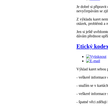
Je dobré si připravi
nevyčerpávám se zjiš
Z výkladu karet nemu
otázek, problémů a 
Jen si ještě uvědomt
dávám přednost upřím
Etický kode
Výklad karet sebou př
- veškeré informace 
- snažím se v kartác
- veškeré informace s
- špatné věci zděluji