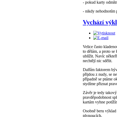
- pokud karty odmítn
- nikdy nehodnotím p
Vychází výkl
Velice často kladeno
to dělám, a proto se 
ublížit. Navíc někteř
nechtějí nic sdělit.
Dalším faktorem bývá
přijdou z nudy, se n
případně se ptáme o
stydíme přiznat prav
Závěr je tedy takový,
pravděpodobnost spl
kartám vyhne potíží
Osobně beru výklad k
plynoucích.