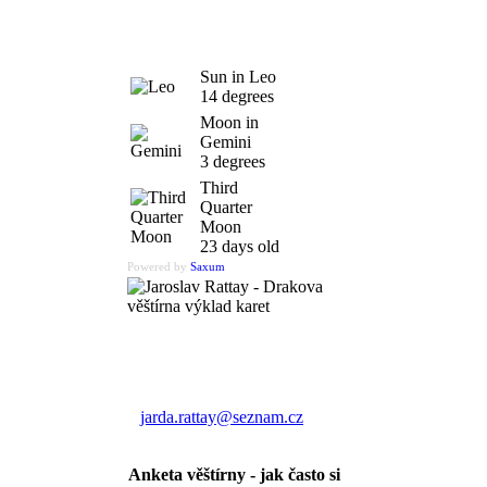
Sun in Leo
14 degrees
Moon in
Gemini
3 degrees
Third
Quarter
Moon
23 days old
Powered by
Saxum
Výklad karet
Jaroslav Rattay
jarda.rattay@seznam.cz
Anketa věštírny - jak často si