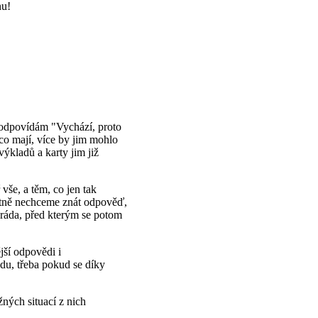
nu!
u odpovídám "Vychází, proto
 co mají, více by jim mohlo
výkladů a karty jim již
vše, a těm, co jen tak
astně nechceme znát odpověď,
ráda, před kterým se potom
jší odpovědi i
du, třeba pokud se díky
ných situací z nich