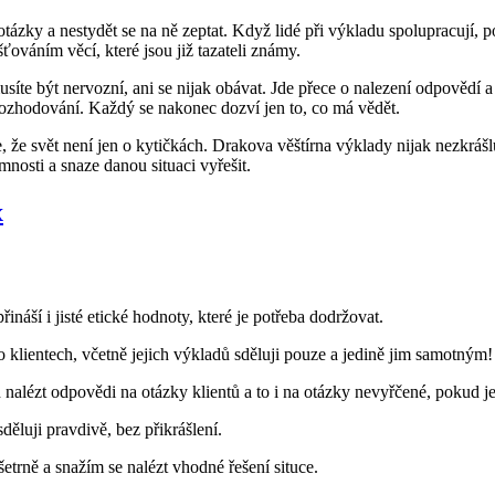
t otázky a nestydět se na ně zeptat. Když lidé při výkladu spolupracují,
ťováním věcí, které jsou již tazateli známy.
síte být nervozní, ani se nijak obávat. Jde přece o nalezení odpovědí a
rozhodování. Každý se nakonec dozví jen to, co má vědět.
e, že svět není jen o kytičkách. Drakova věštírna výklady nijak nezkrášl
nosti a snaze danou situaci vyřešit.
x
ináší i jisté etické hodnoty, které je potřeba dodržovat.
o klientech, včetně jejich výkladů sděluji pouze a jedině jim samotným!
h nalézt odpovědi na otázky klientů a to i na otázky nevyřčené, pokud j
děluji pravdivě, bez přikrášlení.
 šetrně a snažím se nalézt vhodné řešení situce.