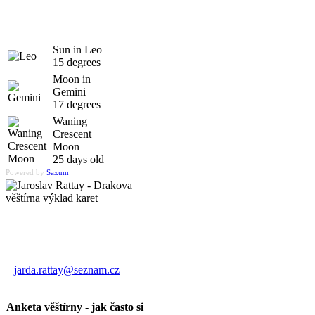
Sun in Leo
15 degrees
Moon in
Gemini
17 degrees
Waning
Crescent
Moon
25 days old
Powered by
Saxum
Výklad karet
Jaroslav Rattay
jarda.rattay@seznam.cz
Anketa věštírny - jak často si