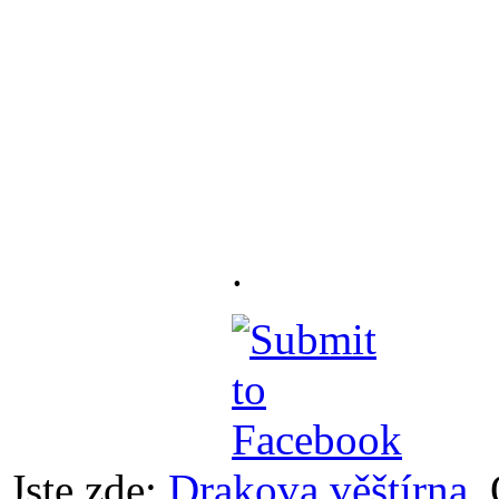
.
Jste zde:
Drakova věštírna