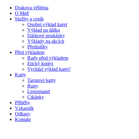
Drakova věštírna
O Mně
Služby a ceník
Osobní výklad karet
Výklad na dálku
Dárkové poukázky
Výklady na akcích
Přednášky
Před výkladem
Rady před výkladem
Etický kodex
Vychází výklad karet?
Karty
Tarotové karty
Runy
Lenormand
Cikánky
Příběhy
Vzkazník
Odkazy
Kontakt