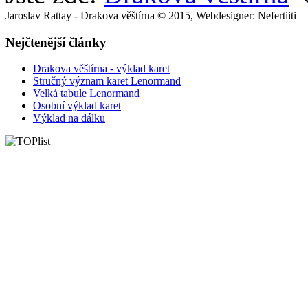
Jaroslav Rattay - Drakova věštírna © 2015, Webdesigner: Nefertiiti
Nejčtenější články
Drakova věštírna - výklad karet
Stručný význam karet Lenormand
Velká tabule Lenormand
Osobní výklad karet
Výklad na dálku