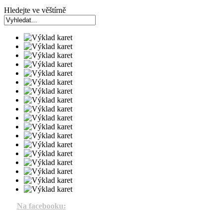
Hledejte ve věštírně
Na facebooku: