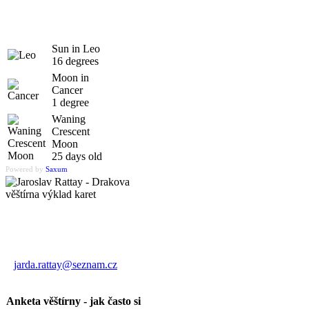
Sun in Leo
16 degrees
Moon in
Cancer
1 degree
Waning
Crescent
Moon
25 days old
Powered by
Saxum
Výklad karet
Jaroslav Rattay
jarda.rattay@seznam.cz
Anketa věštírny - jak často si