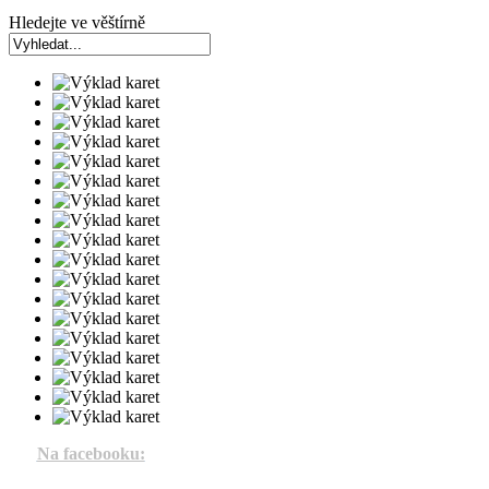
Hledejte ve věštírně
Na facebooku: