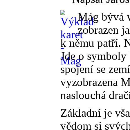
Mág bývá v
zobrazen ja
k němu patří. 
Jde o symboly b
spojení se zem
vyzobrazena Má
naslouchá dra
Základní je vš
vědom si svých