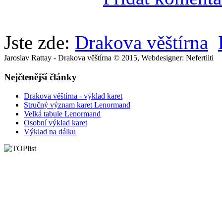
Jste zde:
Drakova věštírna
Jaroslav Rattay - Drakova věštírna © 2015, Webdesigner: Nefertiiti
Nejčtenější články
Drakova věštírna - výklad karet
Stručný význam karet Lenormand
Velká tabule Lenormand
Osobní výklad karet
Výklad na dálku