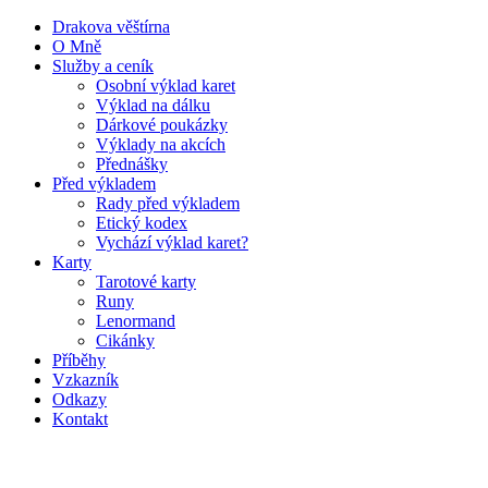
Drakova věštírna
O Mně
Služby a ceník
Osobní výklad karet
Výklad na dálku
Dárkové poukázky
Výklady na akcích
Přednášky
Před výkladem
Rady před výkladem
Etický kodex
Vychází výklad karet?
Karty
Tarotové karty
Runy
Lenormand
Cikánky
Příběhy
Vzkazník
Odkazy
Kontakt