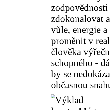
zodpovědnosti 
zdokonalovat a
vůle, energie a
proměnit v rea
člověka výřeč
schopného - dá 
by se nedokáza
občasnou snahu