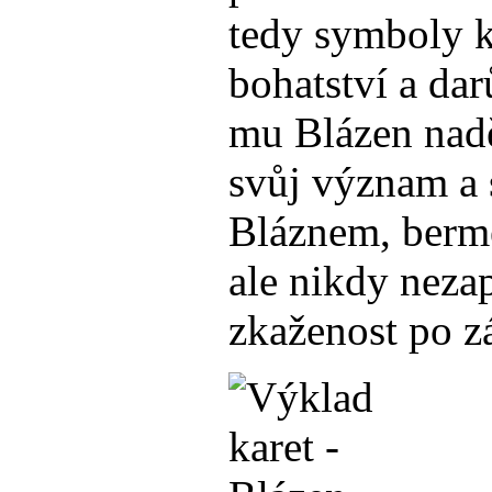
tedy symboly kr
bohatství a dar
mu Blázen naděl
svůj význam a 
Bláznem, berme
ale nikdy neza
zkaženost po zá