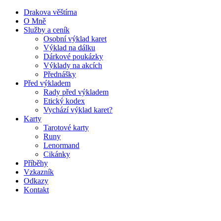
Drakova věštírna
O Mně
Služby a ceník
Osobní výklad karet
Výklad na dálku
Dárkové poukázky
Výklady na akcích
Přednášky
Před výkladem
Rady před výkladem
Etický kodex
Vychází výklad karet?
Karty
Tarotové karty
Runy
Lenormand
Cikánky
Příběhy
Vzkazník
Odkazy
Kontakt