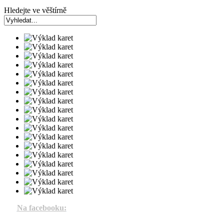
Hledejte ve věštírně
Na facebooku: