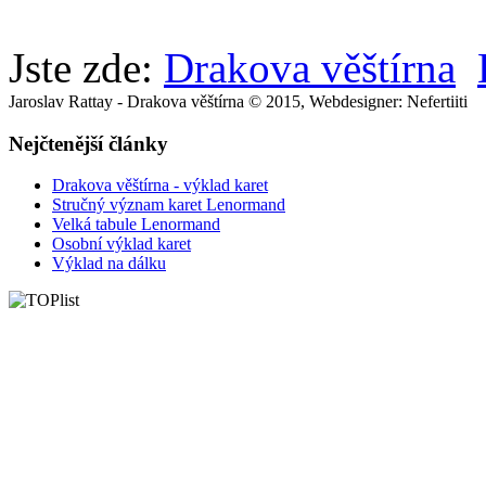
Jste zde:
Drakova věštírna
Jaroslav Rattay - Drakova věštírna © 2015, Webdesigner: Nefertiiti
Nejčtenější články
Drakova věštírna - výklad karet
Stručný význam karet Lenormand
Velká tabule Lenormand
Osobní výklad karet
Výklad na dálku