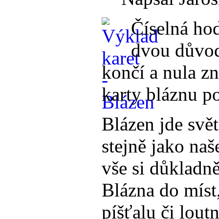
Číselná hod
dvou důvod
končí a nula z
karty bláznu po
Blázen jde svě
stejně jako naš
vše si důkladn
Blázna do míst,
píšťalu či loutn