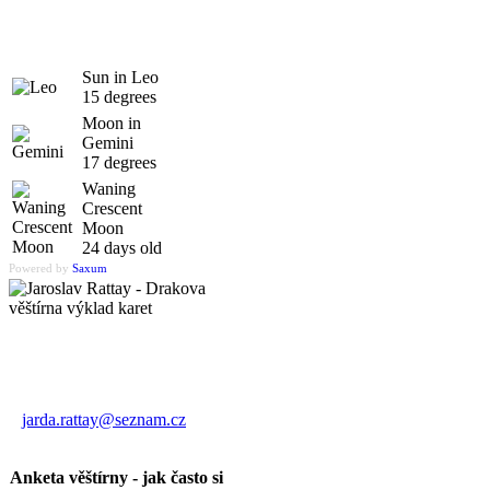
Sun in Leo
15 degrees
Moon in
Gemini
17 degrees
Waning
Crescent
Moon
24 days old
Powered by
Saxum
Výklad karet
Jaroslav Rattay
jarda.rattay@seznam.cz
Anketa věštírny - jak často si