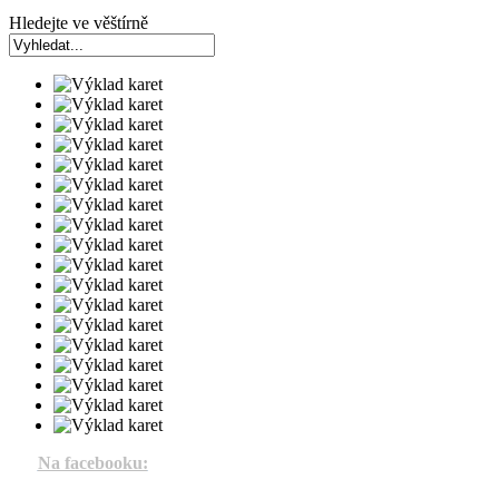
Hledejte ve věštírně
Na facebooku: