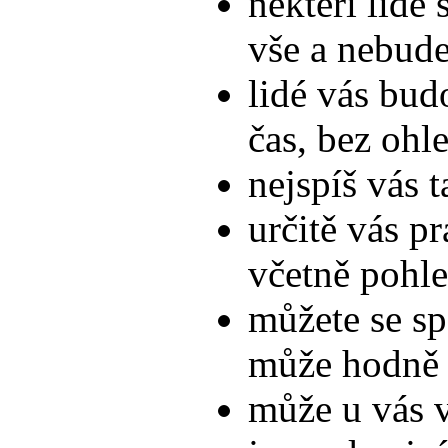
někteří lidé 
vše a nebude
lidé vás bud
čas, bez ohl
nejspíš vás 
určitě vás p
včetně pohle
můžete se sp
může hodně 
může u vás v