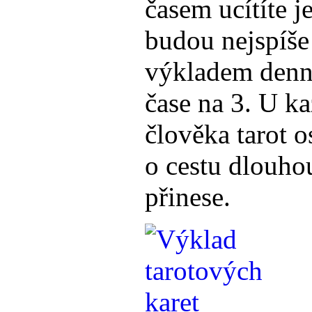
časem ucítíte j
budou nejspíše 
výkladem denní
čase na 3. U ka
člověka tarot o
o cestu dlouho
přinese.