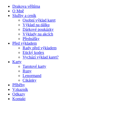
Drakova věštírna
O Mně
Služby a ceník
Osobní výklad karet
Výklad na dálku
Dárkové poukázky
Výklady na akcích
Přednášky
Před výkladem
Rady před výkladem
Etický kodex
Vychází výklad karet?
Karty
Tarotové karty
Runy
Lenormand
Cikánky
Příběhy
Vzkazník
Odkazy
Kontakt