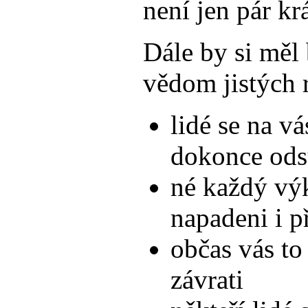
není jen pár k
Dále by si měl 
vědom jistých r
lidé se na v
dokonce ods
né každý výk
napadeni i př
občas vás to 
závrati