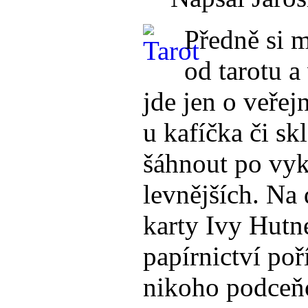
Předně si m
od tarotu 
jde jen o veře
u kafíčka či sk
šáhnout po vyk
levnějších. Na
karty Ivy Hutn
papírnictví po
nikoho podceňo