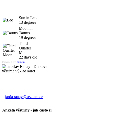
Sun in Leo
13 degrees
Moon in
Taurus
19 degrees
Third
Quarter
Moon
22 days old
Powered by
Saxum
Výklad karet
Jaroslav Rattay
jarda.rattay@seznam.cz
Anketa věštírny - jak často si