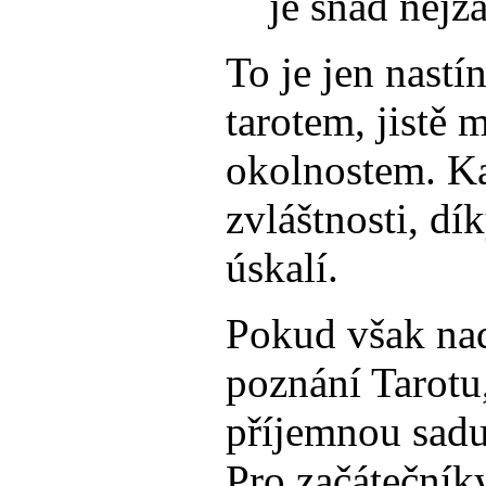
je snad nejz
To je jen nastí
tarotem, jistě
okolnostem. Ka
zvláštnosti, dí
úskalí.
Pokud však nad
poznání Tarotu
příjemnou sadu
Pro začátečník