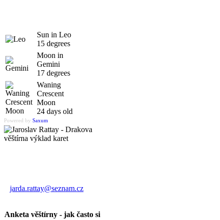
Sun in Leo
15 degrees
Moon in
Gemini
17 degrees
Waning
Crescent
Moon
24 days old
Powered by
Saxum
Výklad karet
Jaroslav Rattay
jarda.rattay@seznam.cz
Anketa věštírny - jak často si