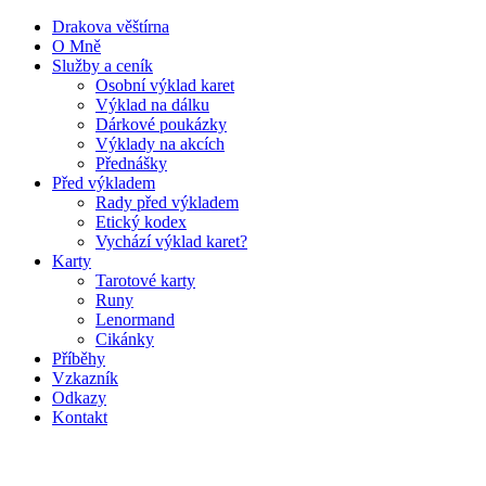
Drakova věštírna
O Mně
Služby a ceník
Osobní výklad karet
Výklad na dálku
Dárkové poukázky
Výklady na akcích
Přednášky
Před výkladem
Rady před výkladem
Etický kodex
Vychází výklad karet?
Karty
Tarotové karty
Runy
Lenormand
Cikánky
Příběhy
Vzkazník
Odkazy
Kontakt