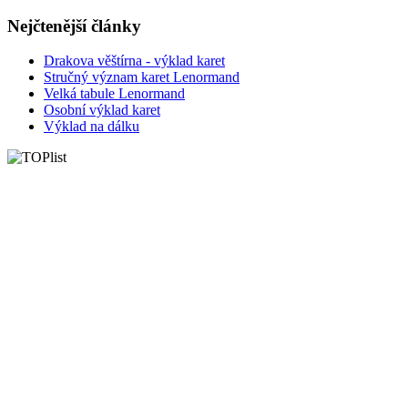
Nejčtenější články
Drakova věštírna - výklad karet
Stručný význam karet Lenormand
Velká tabule Lenormand
Osobní výklad karet
Výklad na dálku