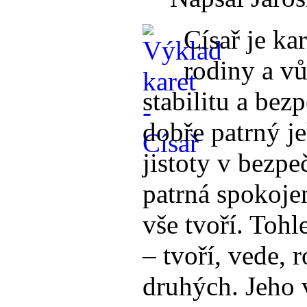
Císař je ka
rodiny a vů
stabilitu a bez
dobře patrný j
jistoty v bezpe
patrná spokojen
vše tvoří. Tohl
– tvoří, vede, 
druhých. Jeho 