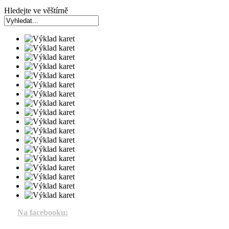
Hledejte ve věštírně
Na facebooku: