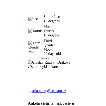
Sun in Leo
13 degrees
Moon in
Taurus
18 degrees
Third
Quarter
Moon
22 days old
Powered by
Saxum
Výklad karet
Jaroslav Rattay
jarda.rattay@seznam.cz
Anketa věštírny - jak často si