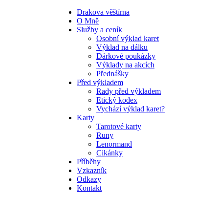
Drakova věštírna
O Mně
Služby a ceník
Osobní výklad karet
Výklad na dálku
Dárkové poukázky
Výklady na akcích
Přednášky
Před výkladem
Rady před výkladem
Etický kodex
Vychází výklad karet?
Karty
Tarotové karty
Runy
Lenormand
Cikánky
Příběhy
Vzkazník
Odkazy
Kontakt