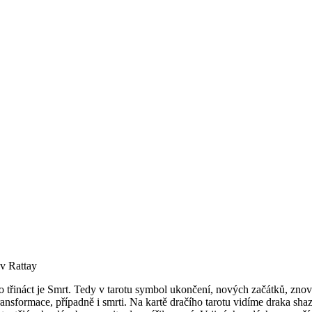
av Rattay
o třináct je Smrt. Tedy v tarotu symbol ukončení, nových začátků, znov
ansformace, případně i smrti. Na kartě dračího tarotu vidíme draka shaz