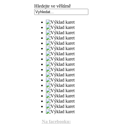
Hledejte ve věštírně
Na facebooku: