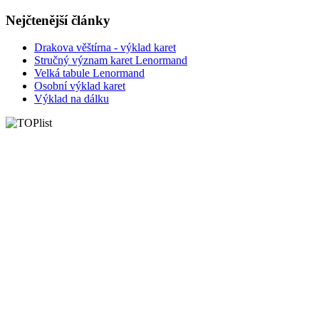
Nejčtenější články
Drakova věštírna - výklad karet
Stručný význam karet Lenormand
Velká tabule Lenormand
Osobní výklad karet
Výklad na dálku