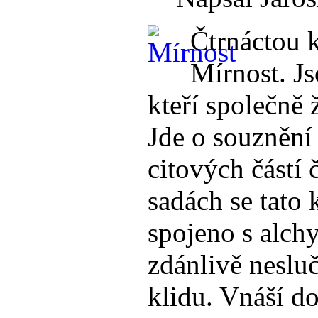
Čtrnáctou k
Mírnost. Js
kteří společně 
Jde o souznění
citových částí 
sadách se tato 
spojeno s alchy
zdánlivě neslu
klidu. Vnáší d