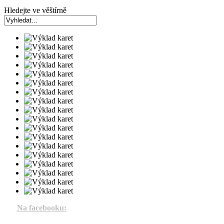
Hledejte ve věštírně
Na facebooku: