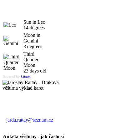
Sun in Leo
14 degrees
Moon in
Gemini
3 degrees
Third
Quarter
Moon
23 days old
Powered by
Saxum
Výklad karet
Jaroslav Rattay
jarda.rattay@seznam.cz
Anketa věštírny - jak často si