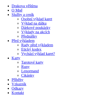
Drakova věštírna
O Mně
Služby a ceník
Osobní výklad karet
Výklad na dálku
Dárkové poukázky
Výklady na akcích
Přednášky
Před výkladem
Rady před výkladem
Etický kodex
Vychází výklad karet?
Karty
Tarotové karty
Runy
Lenormand
Cikánky
Příběhy
Vzkazník
Odkazy
Kontakt