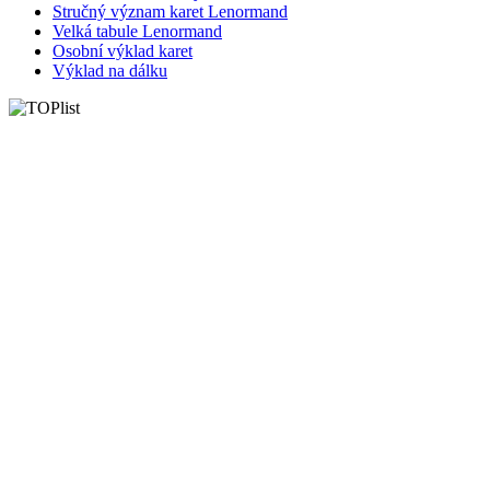
Stručný význam karet Lenormand
Velká tabule Lenormand
Osobní výklad karet
Výklad na dálku