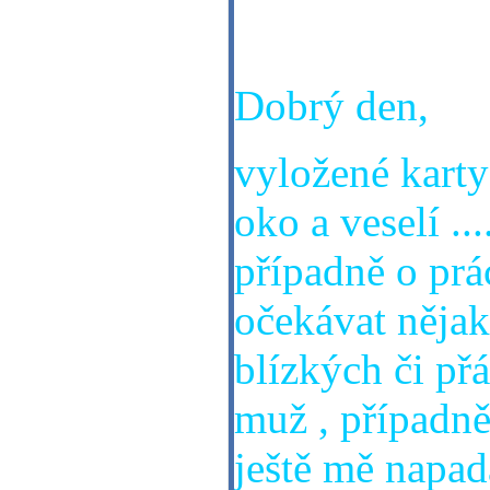
Bude změna k
Dobrý den,
vyložené karty
oko a veselí ...
případně o prác
očekávat nějak
blízkých či př
muž , případně
ještě mě napad