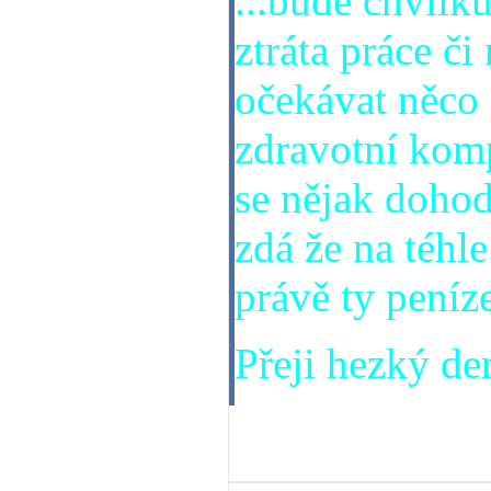
...bude chvilku
ztráta práce či
očekávat něco 
zdravotní komp
se nějak dohod
zdá že na téhle
právě ty peníz
Přeji hezký den
24. 08. 2014