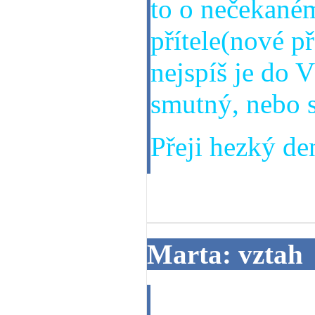
to o nečekaném
přítele(nové př
nejspíš je do 
smutný, nebo s
Přeji hezký den
19. 06. 2014
Marta: vztah
Dobrý den, pr