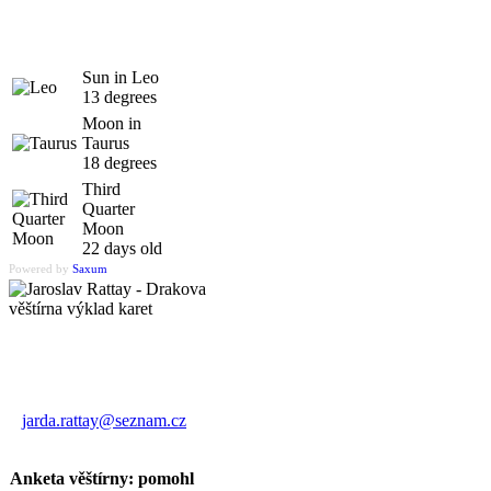
Sun in Leo
13 degrees
Moon in
Taurus
18 degrees
Third
Quarter
Moon
22 days old
Powered by
Saxum
Výklad karet
Jaroslav Rattay
jarda.rattay@seznam.cz
Anketa věštírny: pomohl