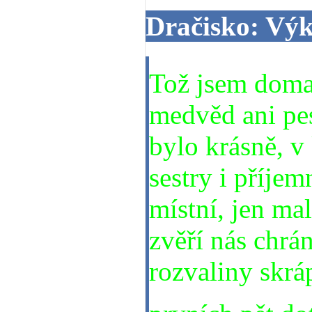
Dračisko: Vý
Tož jsem doma
medvěd ani pe
bylo krásně, v
sestry i příje
místní, jen mal
zvěří nás chrá
rozvaliny skráp