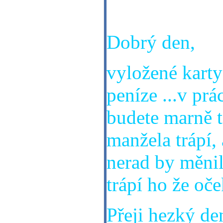
ne bo jak dopo
Dobrý den,
vyložené karty
peníze ...v prá
budete marně t
manžela trápí, 
nerad by měnil,
trápí ho že oče
Přeji hezký den