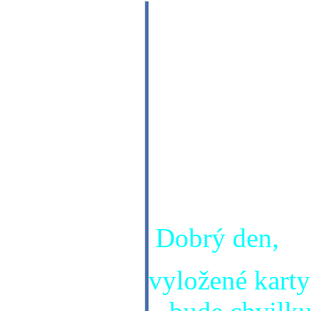
Dobrý den Dra
chtěla bych se
mé nové práci?
mne dlouhodob
Děkuji předem 
letní dny Pavl
Dobrý den,
vyložené karty 