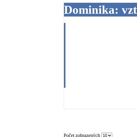
Dominika: vz
Pekný deň,ublí
12.8.1988, s 
mať dopad tá
VEĽMI PEKNE
18. 06. 2014
Počet zobrazených