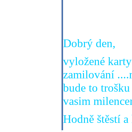
zeptat,jestli 
Stanislavem. 
Dobrý den,
vyložené karty
zamilování ....
bude to trošku 
vasim milence
Hodně štěstí a