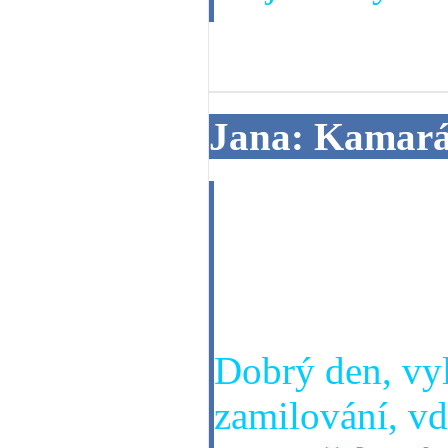
19. 06. 2014
Jana: Kamar
Dobrý den, pro
kamarád ke mn
děkuji za odpo
Dobrý den, vyl
zamilování, vdo