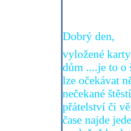
Štefan 13.5.1
Děkuji mnohokr
Dobrý den,
vyložené karty 
dům ....je to 
lze očekávat ně
nečekané štěstí
přátelství či v
čase najde jede