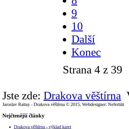
8
9
10
Další
Konec
Strana 4 z 39
Jste zde:
Drakova věštírna
Jaroslav Rattay - Drakova věštírna © 2015, Webdesigner: Nefertiiti
Nejčtenější články
Drakova věštírna - výklad karet