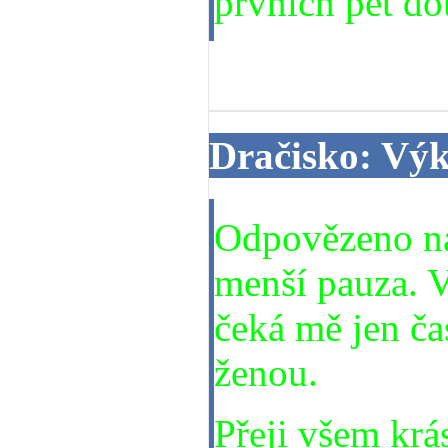
prvních pět do
24. 08. 2014
Dračisko: Vý
Odpovězeno na
menší pauza. 
čeká mě jen ča
ženou.
Přeji všem krá