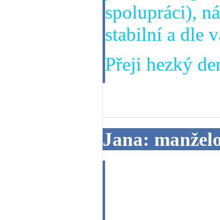
spolupráci), n
stabilní a dle 
Přeji hezký den
19. 06. 2014
Jana: manžel
Dobrý den, pro
sežene novou l