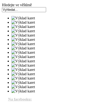
Hledejte ve věštírně
Na facebooku: