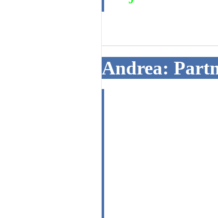
16. 07. 2014
Andrea: Partn
Hezký podvečer
Prosím, jak se
4letý partners
Andrea1.5.19