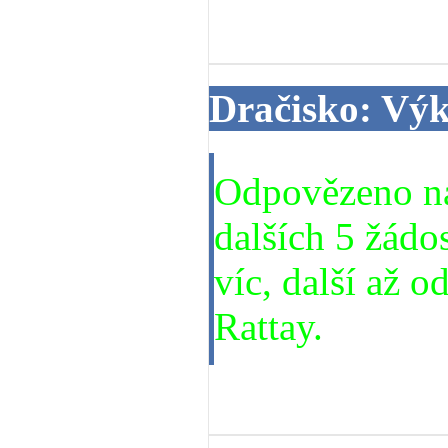
19. 06. 2014
Dračisko: Vý
Odpovězeno na
dalších 5 žádos
víc, další až 
Rattay.
19. 06. 2014