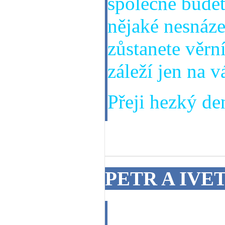
společně budet
nějaké nesnáze
zůstanete věrní
záleží jen na v
Přeji hezký den
19. 06. 2014
PETR A IVE
Dobrý den,bude