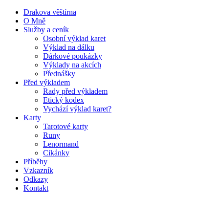
Drakova věštírna
O Mně
Služby a ceník
Osobní výklad karet
Výklad na dálku
Dárkové poukázky
Výklady na akcích
Přednášky
Před výkladem
Rady před výkladem
Etický kodex
Vychází výklad karet?
Karty
Tarotové karty
Runy
Lenormand
Cikánky
Příběhy
Vzkazník
Odkazy
Kontakt