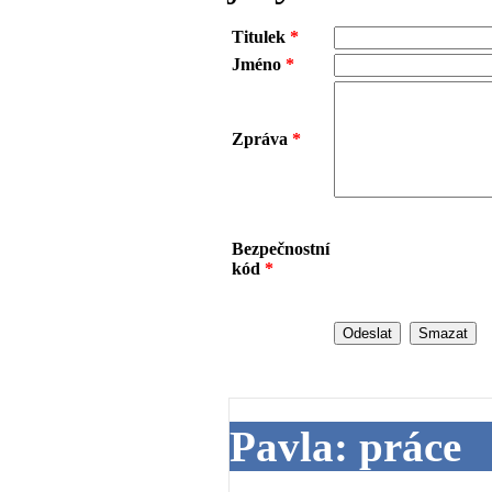
Titulek
*
Jméno
*
Zpráva
*
Bezpečnostní
kód
*
Pavla: práce