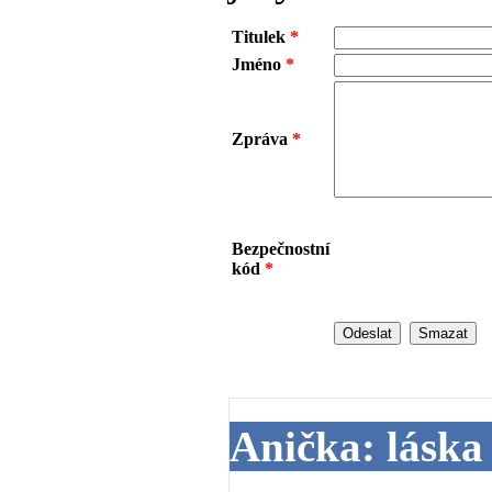
Titulek
*
Jméno
*
Zpráva
*
Bezpečnostní
kód
*
Anička: láska