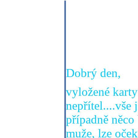
Dobrý večer mi
zeptat,kdy po
dobře,dat.nar
děkuji za odp
Dobrý den,
vyložené karty 
nepřítel....vše
případně něco 
muže, lze oček