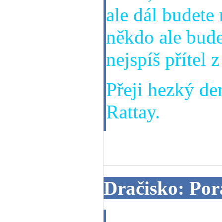
ale dál budete
někdo ale bude
nejspíš přítel z
Přeji hezký de
Rattay.
09. 06. 2013
Dračisko: Por