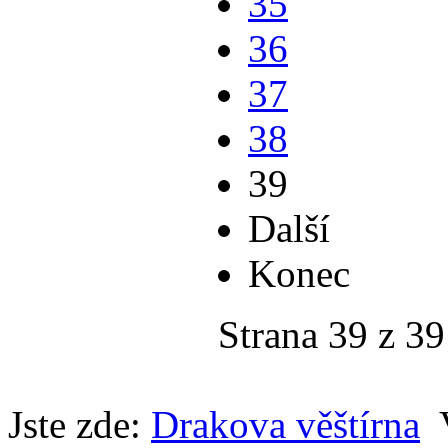
35
36
37
38
39
Další
Konec
Strana 39 z 39
Jste zde:
Drakova věštírna