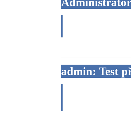
Administrator
Test :-)
31. 05. 2013
admin: Test p
Testovací zpr
29. 05. 2013