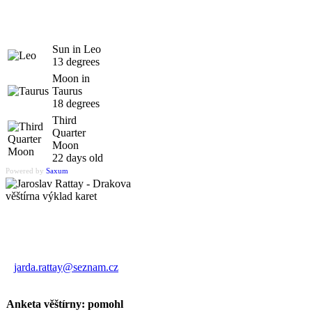
Sun in Leo
13 degrees
Moon in
Taurus
18 degrees
Third
Quarter
Moon
22 days old
Powered by
Saxum
Výklad karet
Jaroslav Rattay
jarda.rattay@seznam.cz
Anketa věštírny: pomohl