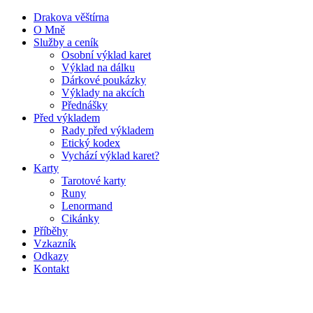
Drakova věštírna
O Mně
Služby a ceník
Osobní výklad karet
Výklad na dálku
Dárkové poukázky
Výklady na akcích
Přednášky
Před výkladem
Rady před výkladem
Etický kodex
Vychází výklad karet?
Karty
Tarotové karty
Runy
Lenormand
Cikánky
Příběhy
Vzkazník
Odkazy
Kontakt