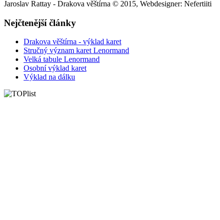
Jaroslav Rattay - Drakova věštírna © 2015, Webdesigner: Nefertiiti
Nejčtenější články
Drakova věštírna - výklad karet
Stručný význam karet Lenormand
Velká tabule Lenormand
Osobní výklad karet
Výklad na dálku