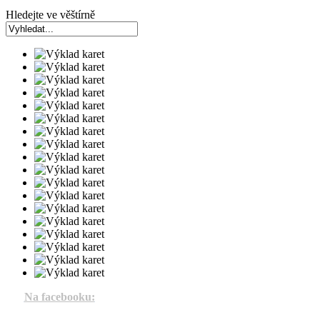
Hledejte ve věštírně
Na facebooku: