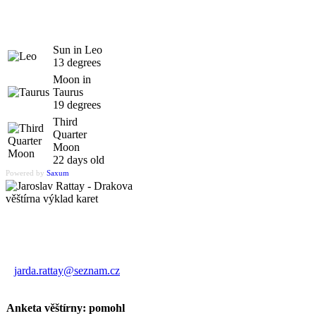
Sun in Leo
13 degrees
Moon in
Taurus
19 degrees
Third
Quarter
Moon
22 days old
Powered by
Saxum
Výklad karet
Jaroslav Rattay
jarda.rattay@seznam.cz
Anketa věštírny: pomohl