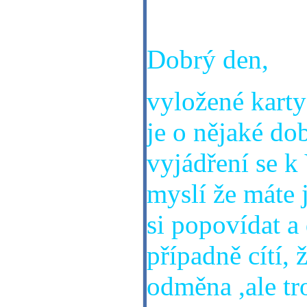
Děkuji za vaše
Dobrý den,
vyložené karty 
je o nějaké do
vyjádření se k
myslí že máte j
si popovídat a
případně cítí, 
odměna ,ale tr