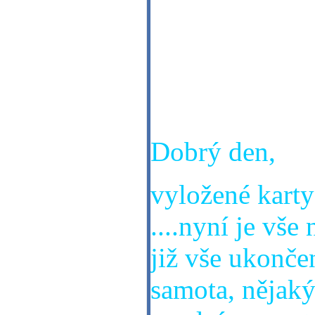
Dobrý den, zaj
kterým jsem se
upřímně a jest
budoucnost. D
Dobrý den,
vyložené karty
....nyní je vše
již vše ukonče
samota, nějaký