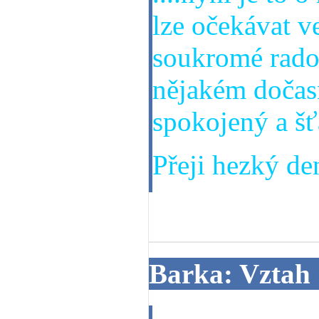
lze očekávat ve
soukromé radov
nějakém dočas
spokojený a š
Přeji hezký den
18. 06. 2013
Barka: Vztah