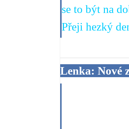
se to být na do
Přeji hezký den
18. 06. 2013
Lenka: Nové 
Dobrý den.Měl
zaměstnnání ko
zvládnu a bud