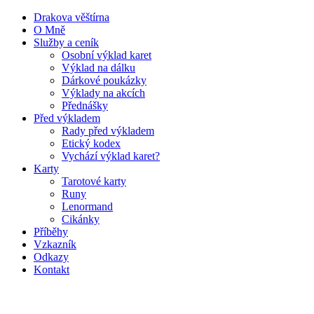
Drakova věštírna
O Mně
Služby a ceník
Osobní výklad karet
Výklad na dálku
Dárkové poukázky
Výklady na akcích
Přednášky
Před výkladem
Rady před výkladem
Etický kodex
Vychází výklad karet?
Karty
Tarotové karty
Runy
Lenormand
Cikánky
Příběhy
Vzkazník
Odkazy
Kontakt