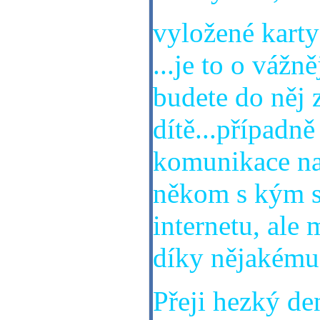
vyložené karty
...je to o vážn
budete do něj 
dítě...případně
komunikace na
někom s kým si
internetu, ale 
díky nějakému
Přeji hezký den