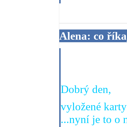
19. 06. 2013
Alena: co říka
Dobrý den, chci
moje zaměstná
Dobrý den,
vyložené karty
...nyní je to 