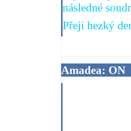
následné soudn
Přeji hezký den
18. 06. 2013
Amadea: ON
Ozve se mi mu
setkáme se, co
profesionální 