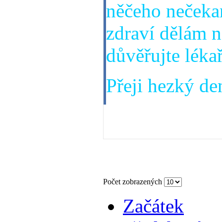
něčeho nečekan
zdraví dělám n
důvěřujte léka
Přeji hezký den
17. 06. 2013
Počet zobrazených
Začátek