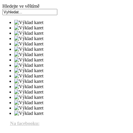
Hledejte ve věštírně
Na facebooku: