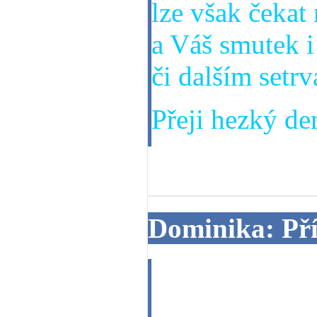
lze však čekat
a Váš smutek 
či dalším setrv
Přeji hezký den
19. 06. 2013
Dominika: Pří
Dobrý večer, c