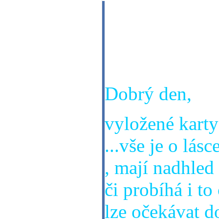
Dobrý večer, ch
mezimojí dcer
nerozumím. Dě
Dobrý den,
vyložené karty 
...vše je o lásc
, mají nadhled 
či probíhá i to
lze očekávat d