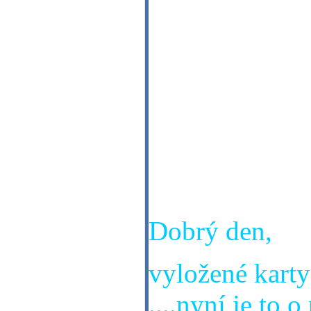
mohu věřit své
ale jsem celke
zkušenosti a to
mezi námi jistý
chápete. Přeji
děkuji za odpo
Tomáš 10. 7. 1
Dobrý den,
vyložené karty 
....nyní je to 