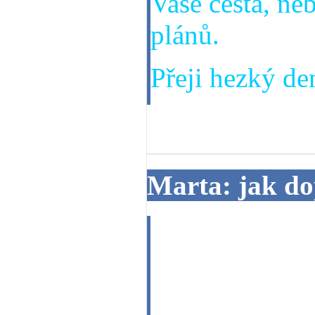
Vaše cesta, ne
plánů.
Přeji hezký den
18. 06. 2013
Marta: jak d
Dobrý večer, c
výklad, jak do
lékařské vyšet