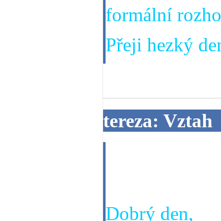
formální rozho
Přeji hezký den
20. 06. 2013
tereza: Vztah
chci se zeptat
partnerem ..
Dobrý den,