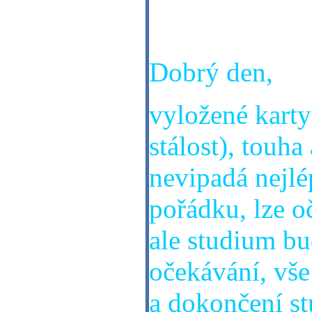
dokončím.
Dobrý den,
vyložené karty
stálost), touha
nevipadá nejlé
pořádku, lze o
ale studium bu
očekávání, vše
a dokončení st