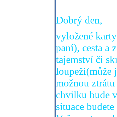
kolegyní. Mno
Dobrý den,
vyložené karty
paní), cesta a 
tajemství či s
loupeži(může jí
možnou ztrátu 
chvilku bude v
situace budete 