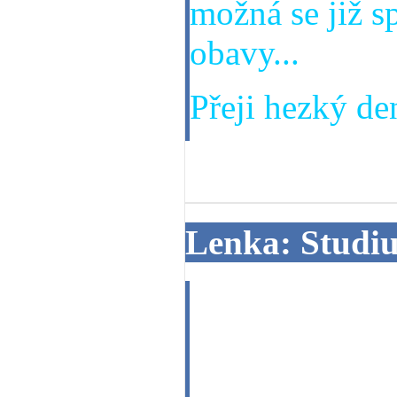
možná se již s
obavy...
Přeji hezký den
18. 06. 2013
Lenka: Studi
Dobrý den,na 
ročníku dálkov
zeptat, zda to