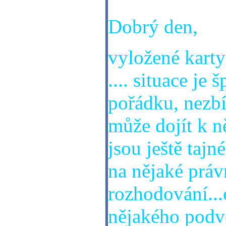
Dobrý den,
vyložené karty
.... situace je
pořádku, nezbív
může dojít k n
jsou ještě tajn
na nějaké práv
rozhodování..
nějakého podvo