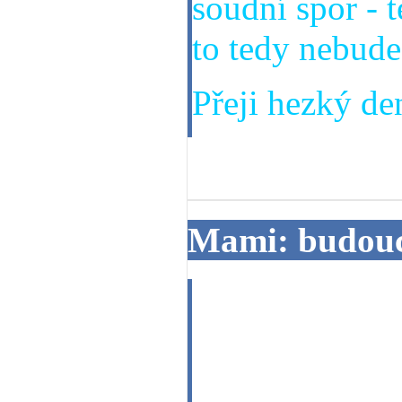
soudní spor - 
to tedy nebude
Přeji hezký den
18. 06. 2013
Mami: budouc
Dobrý den, chc
měsíců po fina
odpověď.