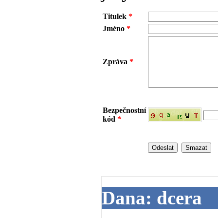
Titulek
*
Jméno
*
Zpráva
*
Bezpečnostní
kód
*
Dana: dcera