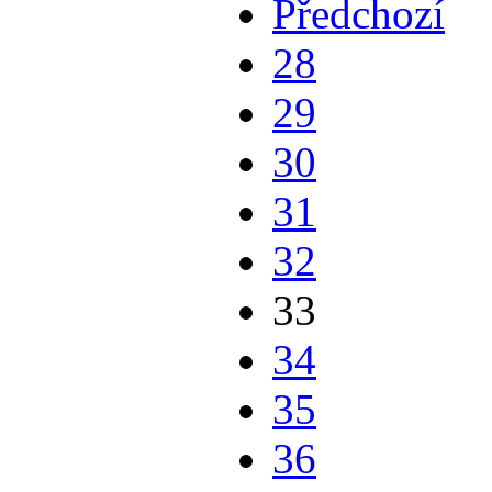
Předchozí
28
29
30
31
32
33
34
35
36