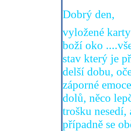
Dobrý den,
vyložené karty 
boží oko ....vše
stav který je 
delší dobu, oče
záporné emoce,
dolů, něco lepč
trošku nesedí, 
případně se ob