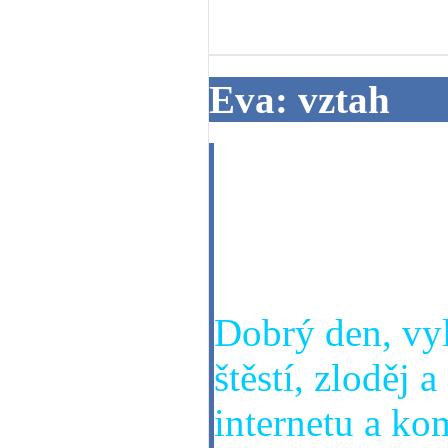
03. 07. 2013
Eva: vztah
Dobrý den, pro
bude vyvíjet v
přítelem, kter
Dobrý den, vyl
štěstí, zloděj a
internetu a ko