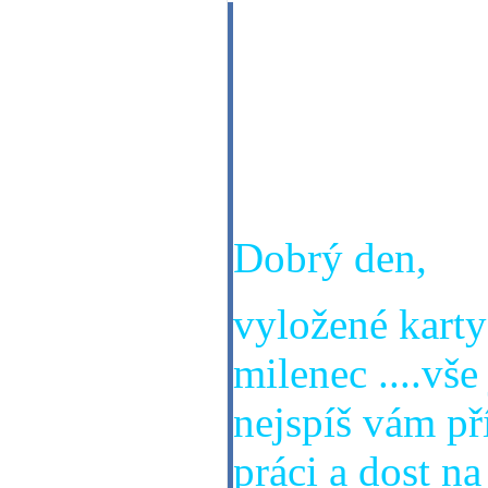
Dobrý den, pr
karet, jak to 
které stále n
nebo kdy asi?
Dobrý den,
vyložené karty
milenec ....vš
nejspíš vám pří
práci a dost na