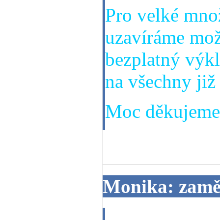
Pro velké mno
uzavíráme mož
bezplatný výk
na všechny již
Moc děkujeme 
03. 07. 2013
Monika: zamě