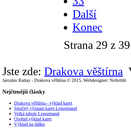
33
Další
Konec
Strana 29 z 39
Jste zde:
Drakova věštírna
Jaroslav Rattay - Drakova věštírna © 2015, Webdesigner: Nefertiiti
Nejčtenější články
Drakova věštírna - výklad karet
Stručný význam karet Lenormand
Velká tabule Lenormand
Osobní výklad karet
Výklad na dálku