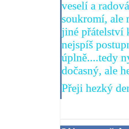
veselí a radová
soukromí, ale 
jiné přátelství
nejspíš postup
úplně....tedy n
dočasný, ale h
Přeji hezký den
03. 07. 2013