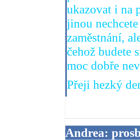
ukazovat i na 
jinou nechcete 
zaměstnání, al
čehož budete s
moc dobře nev
Přeji hezký den
12. 08. 2013
Andrea: pros