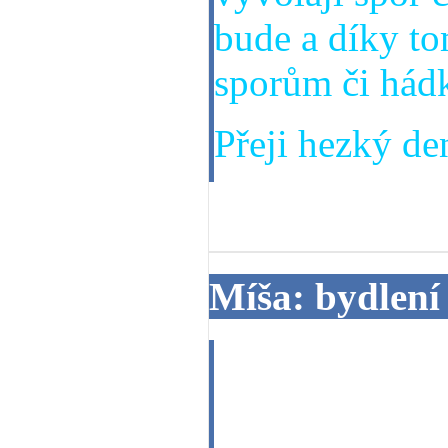
bude a díky t
sporům či hád
Přeji hezký den
03. 07. 2013
Míša: bydlení
Dobrý den, uva
domek na vesni