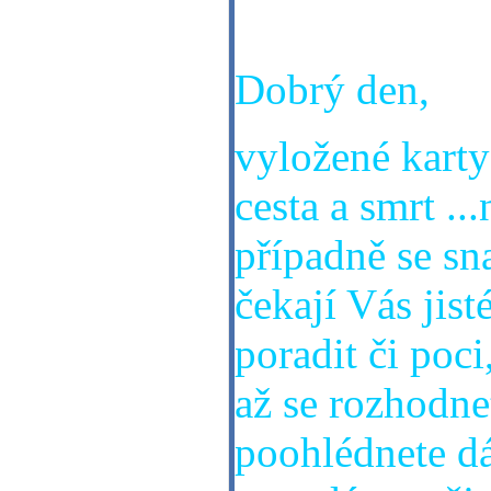
tento plán pod
Dobrý den,
vyložené karty
cesta a smrt ..
případně se sn
čekají Vás jis
poradit či poci
až se rozhodne
poohlédnete dál