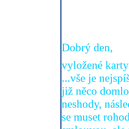
Milý pane Jaro
karet, zda naj
i smlouva? Dě
Dobrý den,
vyložené karty 
...vše je nejsp
již něco domlo
neshody, násled
se muset rohod