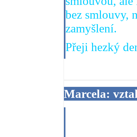
smlouvou, ale 
bez smlouvy, n
zamyšlení.
Přeji hezký den
03. 07. 2013
Marcela: vzta
dobrý den, cht
se mnou v obla