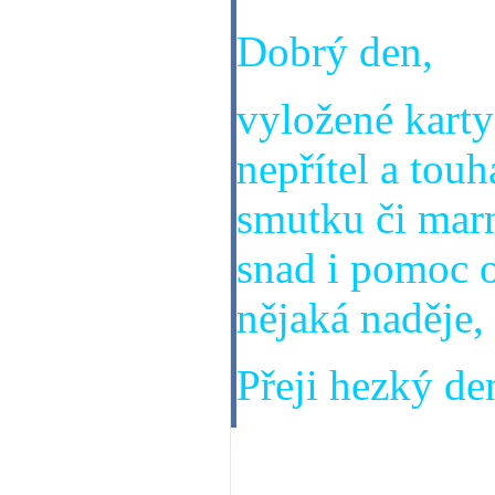
Dobrý den,
vyložené karty
nepřítel a touh
smutku či marn
snad i pomoc o
nějaká naděje,
Přeji hezký den
12. 08. 2013