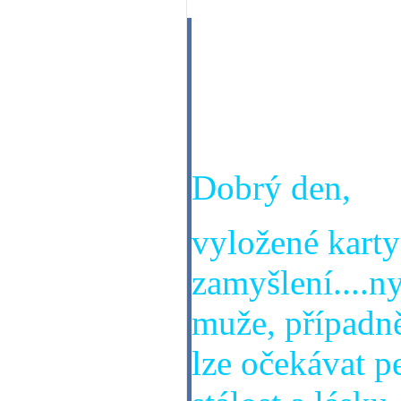
Dobrý den,pros
mě čeká v oso
sama.Moc děku
Dobrý den,
vyložené karty 
zamyšlení....n
muže, případn
lze očekávat p