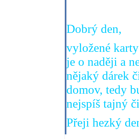
konce tohoto r
Dobrý den,
vyložené karty 
je o naději a n
nějaký dárek č
domov, tedy b
nejspíš tajný 
Přeji hezký den