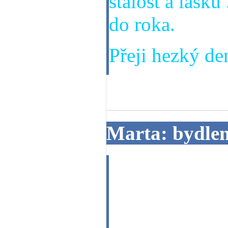
stálost a lásku
do roka.
Přeji hezký den
12. 08. 2013
Marta: bydlen
Dobrý den milý
čeká v blízké
bydlišti, zda 