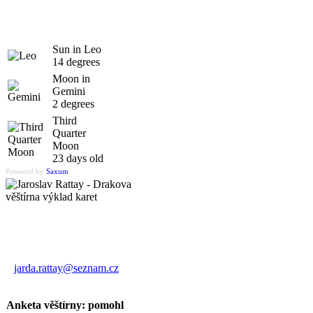
Sun in Leo
14 degrees
Moon in
Gemini
2 degrees
Third
Quarter
Moon
23 days old
Powered by
Saxum
Výklad karet
Jaroslav Rattay
jarda.rattay@seznam.cz
Anketa věštírny: pomohl