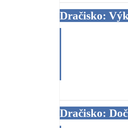
Dračisko: Vý
Tak je to zde.
otvírá poradnu
výkladu na je
12. 08. 2013
Dračisko: Doč