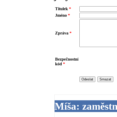
Titulek
*
Jméno
*
Zpráva
*
Bezpečnostní
kód
*
Míša: zaměst