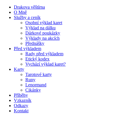
Drakova věštírna
O Mně
Služby a ceník
Osobní výklad karet
Výklad na dálku
Dárkové poukázky
Výklady na akcích
Přednášky
Před výkladem
Rady před výkladem
Etický kodex
Vychází výklad karet?
Karty
Tarotové karty
Runy
Lenormand
Cikánky
Příběhy
Vzkazník
Odkazy
Kontakt