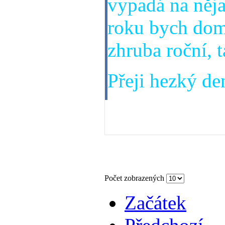
vypadá na něja
roku bych dom
zhruba roční, t
Přeji hezký den
02. 07. 2013
Počet zobrazených
Začátek