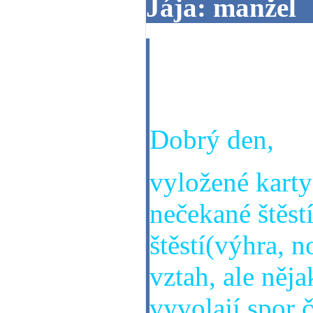
Jája: manžel
Dobrý den, cht
manžela, zda 
Dobrý den,
vyložené karty 
nečekané štěstí
štěstí(výhra, n
vztah, ale něj
vyvolají spor 