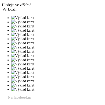
Hledejte ve věštírně
Na facebooku: