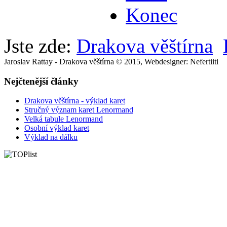
Konec
Jste zde:
Drakova věštírna
Jaroslav Rattay - Drakova věštírna © 2015, Webdesigner: Nefertiiti
Nejčtenější články
Drakova věštírna - výklad karet
Stručný význam karet Lenormand
Velká tabule Lenormand
Osobní výklad karet
Výklad na dálku