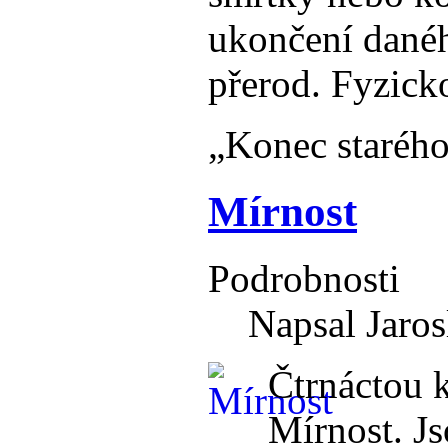
ukončení danéh
přerod. Fyzick
„Konec starého
Mírnost
Podrobnosti
Napsal Jaros
Čtrnáctou k
Mírnost. Js