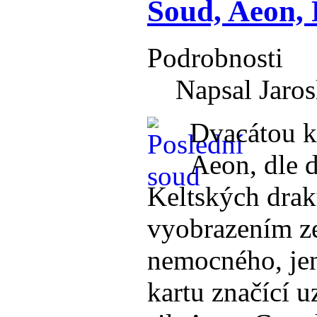
Soud, Aeon, 
Podrobnosti
Napsal Jaros
Dvacátou k
Aeon, dle d
Keltských drak
vyobrazením ze
nemocného, jenž
kartu značící 