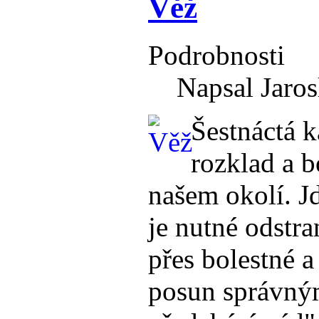
Věž
Podrobnosti
Napsal Jaros
Šestnáctá k
rozklad a b
našem okolí. Jd
je nutné odstra
přes bolestné a 
posun správným