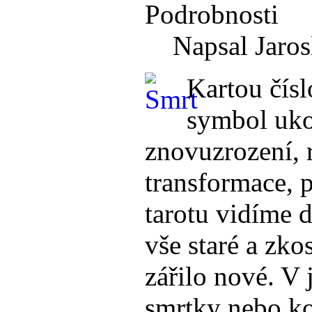
Podrobnosti
Napsal Jaros
Kartou čísl
symbol uko
znovuzrození, 
transformace, p
tarotu vidíme d
vše staré a zko
zářilo nové. V
smrtky nebo ko