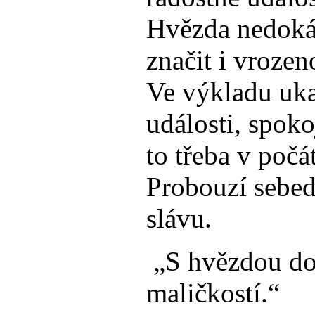
Hvězda nedoká
značit i vrozen
Ve výkladu uka
události, spoko
to třeba v počá
Probouzí sebe
slávu.
„S hvězdou dos
maličkostí.“