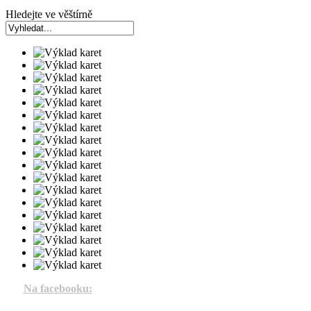
Hledejte ve věštírně
Na facebooku: