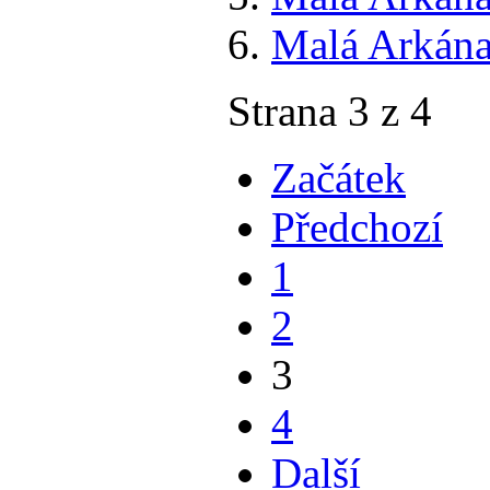
Malá Arkána
Strana 3 z 4
Začátek
Předchozí
1
2
3
4
Další