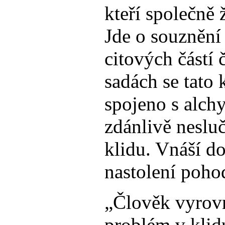
kteří společně 
Jde o souznění
citových částí 
sadách se tato 
spojeno s alchy
zdánlivě neslu
klidu. Vnáší d
nastolení poho
„Člověk vyrovn
problém v klid