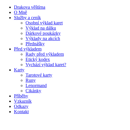
Drakova věštírna
O Mně
Služby a ceník
Osobní výklad karet
Výklad na dálku
Dárkové poukázky
Výklady na akcích
Přednášky
Před výkladem
Rady před výkladem
Etický kodex
Vychází výklad karet?
Karty
Tarotové karty
Runy
Lenormand
Cikánky
Příběhy
Vzkazník
Odkazy
Kontakt